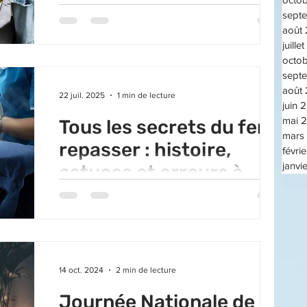
sept
L’été est là, et avec lui les vacances, les sorties
août
improvisées et les journées qui filent à toute
juille
vitesse. Alors, comment garder une...
octo
sept
août
22 juil. 2025
1 min de lecture
juin 
mai 
Tous les secrets du fer à
mars
repasser : histoire,
févri
janvi
astuces et erreurs à
éviter
Objet du quotidien qu’on croit connaître, le fer
à repasser a pourtant bien des secrets ! De son
origine à ses astuces les plus...
14 oct. 2024
2 min de lecture
Journée Nationale de la