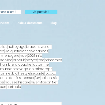
iens client !
Je postule !
crutons
Aide & documents
Blog
elles
nettoyage
brabant wallon
uce
vie quotidienne
vacances
e menagere
noel
2023
info
e-service
produit
eezym
test
printemps
chambre à coucher
automne
muns
nettoyage de printemps
son net
bio
lifestyle
sécurité
locaux
euble
fer à repasser
fun
hall entrée
cer
hausse
histoire
hiver
Maison'Net
uces
cartable
bre 2025
(1)
1 post