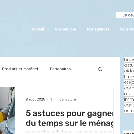
Je dev
Accueil
Nos services
Nos agences
Nous re
brux
ast
Produits et matériel
Partenaires
aid
titr
été
com
ecette
mai
imm
8 août 2025
1 min de lecture
can
ast
5 astuces pour gagner
du temps sur le ménage
pendant les vacances
octo