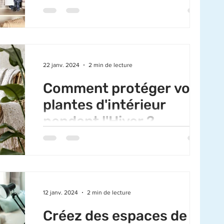
le printemps !
Le printemps est le moment idéal pour donner
un coup de frais à votre intérieur, et cela
commence par la réorganisation et l'entretien
de...
22 janv. 2024
2 min de lecture
Comment protéger vos
plantes d'intérieur
pendant l'Hiver ?
Avec l'arrivée de l'hiver, le froid peut
représenter un défi pour vos plantes
d'intérieur. Cependant, avec quelques
précautions, vous...
12 janv. 2024
2 min de lecture
Créez des espaces de