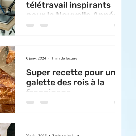
télétravail inspirants
pour la Nouvelle Année
Le début de la nouvelle année offre une
excellente occasion de repenser et de
revitaliser votre espace de travail à domicile.
Que vous...
6 janv. 2024
1 min de lecture
Super recette pour une
galette des rois à la
frangipane
Même si elle est souvent associée à
l'épiphanie, la galette n'est aucunement liée
au christianisme. Elle remonte à l'époque
romaine et...
16 déc. 2023
2 min de lecture