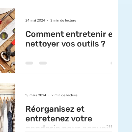
24 mai 2024
3 min de lecture
Comment entretenir et
nettoyer vos outils ?
Ce 24 mai, c’est la journée mondiale du
bricolage ! 🛠️ Avec les beaux jours, vous
voulez peut-être donner un éclat différent à
votre...
13 mars 2024
2 min de lecture
Réorganisez et
entretenez votre
penderie pour accueillir