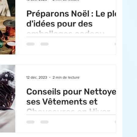
Préparons Noël : Le plein
d'idées pour des
emballages cadeau
originaux !
Chaque année, vous galérez pour emballer les
cadeaux de fin d'année et tous vos cadeaux
finissent par se ressembler ? Vous vous
sentez...
12 déc. 2023
2 min de lecture
Conseils pour Nettoyer
ses Vêtements et
Chaussures en Hiver
L'hiver apporte souvent son lot de défis, en
particulier lorsqu'il s'agit de maintenir nos