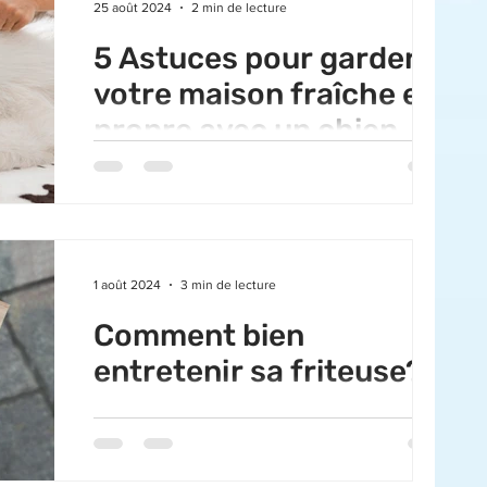
25 août 2024
2 min de lecture
5 Astuces pour garder
votre maison fraîche et
propre avec un chien
Les amis à quatre pattes apportent tant de joie
dans nos vies, mais ils peuvent aussi rendre
dingues. Il faudrait une solution magique...
1 août 2024
3 min de lecture
Comment bien
entretenir sa friteuse?
La friteuse est un appareil indispensable pour
préparer des frites belges croustillantes et
délicieuses. Mais pour garantir un goût...