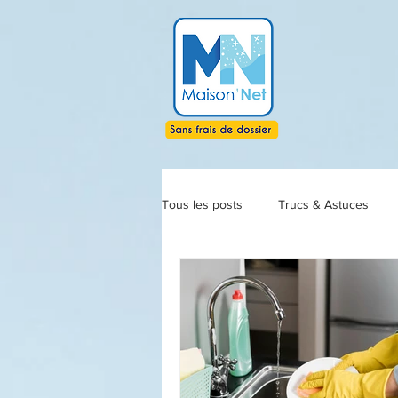
google0e9ce73af83f41dd.html
Tous les posts
Trucs & Astuces
Actualités
Fin d'année
R