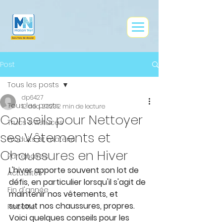
google0e9ce73af83f41dd.html
Post
Tous les posts
dp6427
Tous les posts
12 déc. 2023
2 min de lecture
Conseils pour Nettoyer
Trucs & Astuces
ses Vêtements et
Produits et matériel
Chaussures en Hiver
Partenaires
L'hiver apporte souvent son lot de 
Actualités
défis, en particulier lorsqu'il s'agit de 
Fin d'année
maintenir nos vêtements, et 
surtout nos chaussures, propres. 
Recette
Voici quelques conseils pour les 