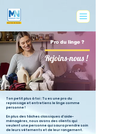
google0e9ce73af83f41dd.html
Pro du linge ?
Rejoins-nous !
Ton petit plus à toi : Tu es une pro du
repassage et entretiens le linge comme
personne !
En plus des tâches classiques d’aide-
ménagères, nous avons des clients qui
veulent une personne qui saura prendre soin
de leurs vêtements et de leur rangement.