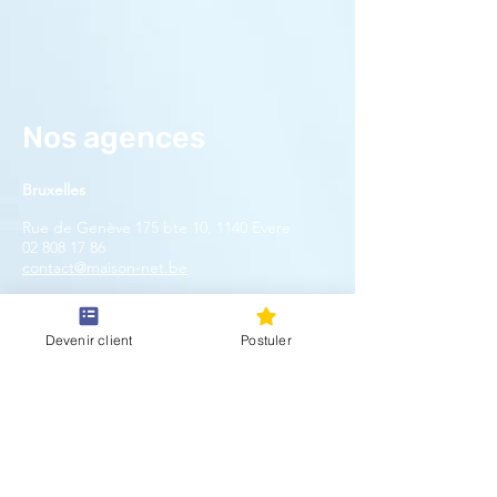
Nos agences
Bruxelles
Rue de Genève 175 bte 10, 1140 Evere
02 808 17 86
contact@maison-net.be
Wallonie
Devenir client
Postuler
Rue de Rixsensart 4, 1332 Genval
02 808 17 86
contact
@maison-net.be
Nos horaires