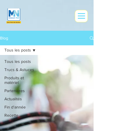
google0e9ce73af83f41dd.html
Blog
Tous les posts
Tous les posts
Trucs & Astuces
Produits et
matériel
Partenaires
Actualités
Fin d'année
Recette