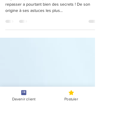
erreurs à éviter
Objet du quotidien qu’on croit connaître, le fer à
repasser a pourtant bien des secrets ! De son
origine à ses astuces les plus...
Devenir client
Postuler