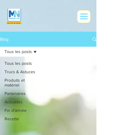
google0e9ce73af83f41dd.html
Blog
Tous les posts
Tous les posts
Trucs & Astuces
Produits et
matériel
Partenaires
Actualités
Fin d'année
Recette