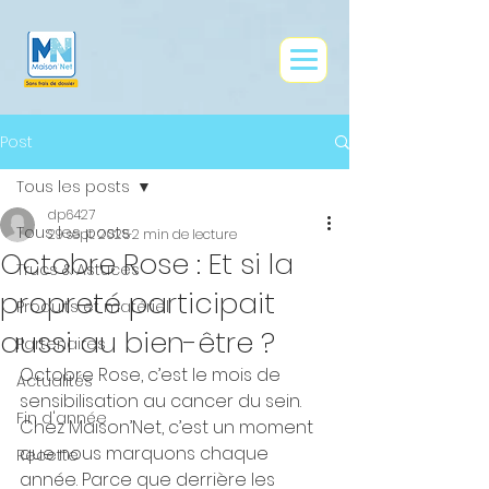
google0e9ce73af83f41dd.html
Post
Tous les posts
dp6427
Tous les posts
29 sept. 2025
2 min de lecture
Octobre Rose : Et si la
Trucs & Astuces
propreté participait
Produits et matériel
aussi au bien-être ?
Partenaires
Octobre Rose, c’est le mois de 
Actualités
sensibilisation au cancer du sein. 
Fin d'année
Chez Maison’Net, c’est un moment 
que nous marquons chaque 
Recette
année. Parce que derrière les 