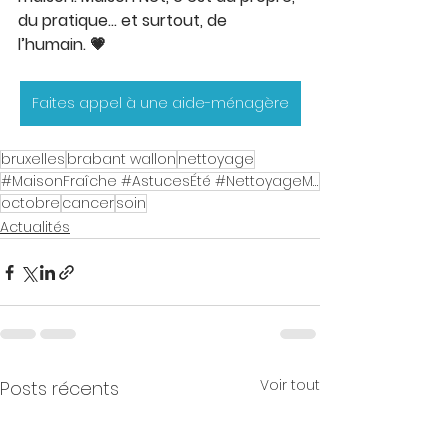
du pratique… et surtout, de 
l’humain. 💗
Faites appel à une aide-ménagère
bruxelles
brabant wallon
nettoyage
#MaisonFraîche #AstucesÉté #NettoyageMaison #CaniculeChezSoi #AideMénagère #MaisonNet
octobre
cancer
soin
Actualités
Voir tout
Posts récents