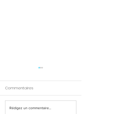
Commentaires
Rédigez un commentaire...
Action spéciale 1+1
Amethys, pour 