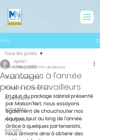
google0e9ce73af83f41dd.html
Post
Tous les posts
dp6427
Tous les posts
21 févr. 2023
1 min de lecture
Avantages à l'année
Trucs & Astuces
pour nos travailleurs
Produits et matériel
En plus du package salarial présenté 
Partenaires
par Maison'Net, nous essayons 
Actualités
également de chouchouter nos 
équipes tout au long de l'année. 
Fin d'année
Grâce à quelques partenariats, 
Recette
nous arrivons ainsi à obtenir des 